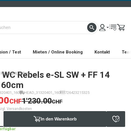
ion / Test
Mieten / Online Booking
Kontakt
Tea
WC Rebels e-SL SW + FF 14
 FF 14 GW, 160cm
160cm
320401_160
HEAD_31320401_160
726423215325
00
1'230.00
CHF
CHF
 zzgl. Versandkosten
In den Warenkorb
verfügbar