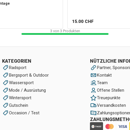
ntage
15.00
CHF
3
von
3
Produkten
KATEGORIEN
NÜTZLICHE INF
Radsport
Partner, Sponsori
Bergsport & Outdoor
Kontakt
Wassersport
Team
Mode / Ausrüstung
Offene Stellen
Wintersport
Treuepunkte
Gutschein
Versandkosten
Occasion / Test
Zahlungsoptione
ZAHLUNGSMETH