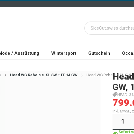
Mode / Ausrüstung
Wintersport
Gutschein
Occas
Head
e
Head WC Rebels e-SL SW + FF 14 GW
Head WC Rebels e-SL SW +
GW, 
HEAD_31
799.
inkl. MwSt.,
Sofort 