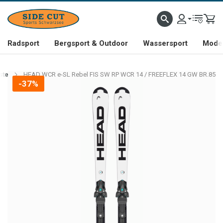
Radsport
Bergsport & Outdoor
Wassersport
Mode 
ste
HEAD WCR e-SL Rebel FIS SW RP WCR 14 / FREEFLEX 14 GW BR.85
-37%