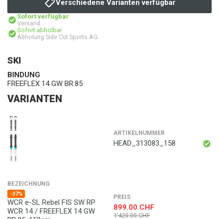
Verschiedene Varianten verfügbar
Sofort verfügbar
Versand
Sofort abholbar
Abholung Side Cut Sports AG
SKI
BINDUNG
FREEFLEX 14 GW BR.85
VARIANTEN
ARTIKELNUMMER
HEAD_313083_158
BEZEICHNUNG
-37%
PREIS
WCR e-SL Rebel FIS SW RP
899.00
CHF
WCR 14 / FREEFLEX 14 GW
1'420.00
CHF