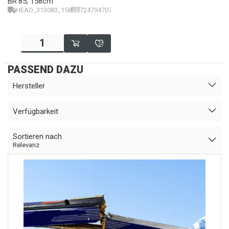
BR.85, 158cm
HEAD_313083_158
724794707210
PASSEND DAZU
Hersteller
Verfügbarkeit
Sortieren nach
Relevanz