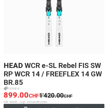
HEAD
WCR e-SL Rebel FIS SW
RP WCR 14 / FREEFLEX 14 GW
BR.85
P101814
899.00
1'420.00
CHF
CHF
inkl. MwSt., zzgl. Versandkosten