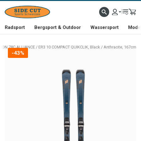
Radsport
Bergsport & Outdoor
Wassersport
Mode 
ION 78C ALLIANCE / ER3 10 COMPACT QUIKCLIK, Black / Anthracite, 167cm
-43%