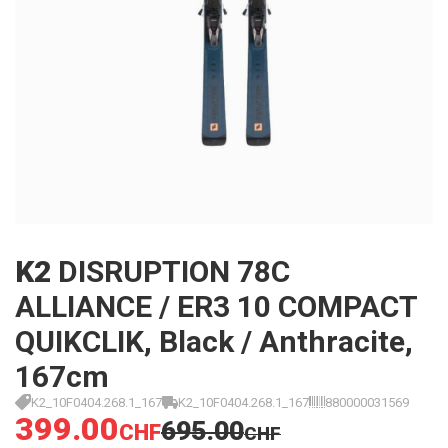
K2
DISRUPTION 78C
ALLIANCE / ER3 10 COMPACT
QUIKCLIK, Black / Anthracite,
167cm
K2_10F0404.268.1_167
K2_10F0404.268.1_167
880000031569
399.00
695.00
CHF
CHF