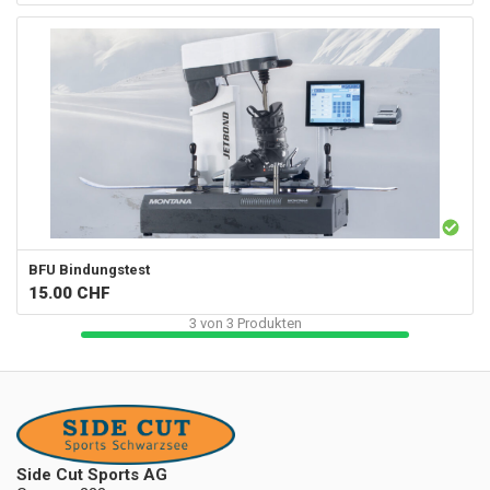
BFU Bindungstest
15.00
CHF
3
von
3
Produkten
Side Cut Sports AG