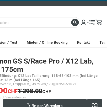
ion / Test
Mieten / Online Booking
Kontakt
Tea
mon
GS S/Race Pro / X12 Lab,
, 175cm
5Bindung: X12 LabTaillierung: 118-65-103 mm (bei Länge
s: 13 m (bei Länge 165)
0522700_175
SALO_L40522700_175
889645668291
00
1'298.00
CHF
CHF
 zzgl. Versandkosten
In den Warenkorb