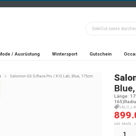
Mode / Ausrüstung
Wintersport
Gutschein
Occas
Salo
e
Salomon GS S/Race Pro / X12 Lab, Blue, 175cm
Blue
Länge: 17
165)Radiu
SALO_L4
899.
inkl. MwSt.,