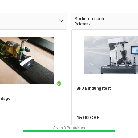
Sortieren nach
t
Relevanz
BFU Bindungstest
ntage
15.00
CHF
3
von
3
Produkten