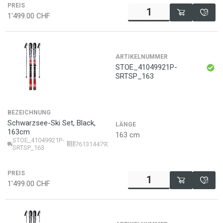
PREIS
1'499.00
CHF
ARTIKELNUMMER
STOE_41049921P-
SRTSP_163
BEZEICHNUNG
Schwarzsee-Ski Set, Black,
LÄNGE
163cm
163 cm
STOE_41049921P-
7613144793160
SRTSP_163
PREIS
1'499.00
CHF