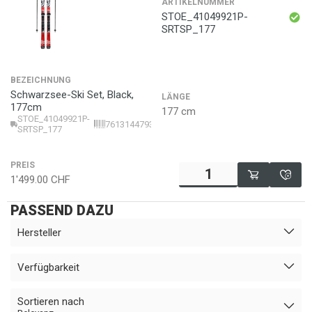
ARTIKELNUMMER
STOE_41049921P-
SRTSP_177
BEZEICHNUNG
Schwarzsee-Ski Set, Black,
LÄNGE
177cm
177 cm
STOE_41049921P-
7613144793184
SRTSP_177
PREIS
1'499.00
CHF
PASSEND DAZU
Hersteller
Verfügbarkeit
Sortieren nach