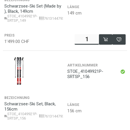
BEZEICHNUNG
Schwarzsee-Ski Set (Made by
LÄNGE
), Black, 149cm
149 cm
STOE_41049921P-
7613144793146
SRTSP_149
PREIS
1'499.00
CHF
ARTIKELNUMMER
STOE_41049921P-
SRTSP_156
BEZEICHNUNG
Schwarzsee-Ski Set, Black,
LÄNGE
156cm
156 cm
STOE_41049921P-
7613144793153
SRTSP_156