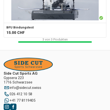
BFU Bindungstest
15.00
CHF
3
von
3
Produkten
Side Cut Sports AG
Gypsera 223
1716 Schwarzsee
info
@
sidecut.swiss
026 412 10 58
+41 77 8119405