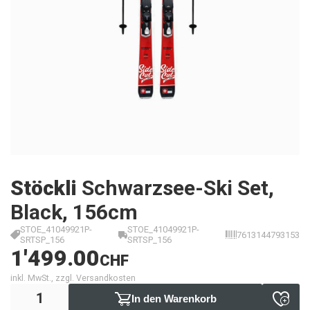
Stöckli
Schwarzsee-Ski Set,
Black, 156cm
STOE_41049921P-
STOE_41049921P-
7613144793153
SRTSP_156
SRTSP_156
1'499.00
CHF
inkl. MwSt., zzgl. Versandkosten
In den Warenkorb