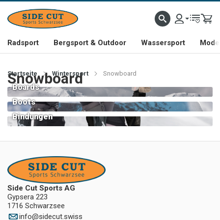
Radsport
Bergsport & Outdoor
Wassersport
Mode 
Startseite
Snowboard
Wintersport
Snowboard
Boards
Boots
Bindungen
Side Cut Sports AG
Gypsera 223
1716 Schwarzsee
info
@
sidecut.swiss