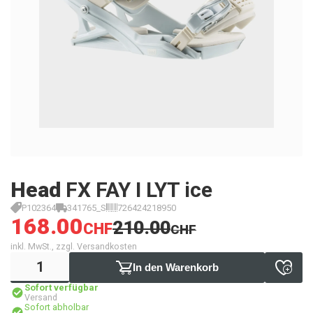
Head
FX FAY I LYT ice
P102364
341765_S
726424218950
168.00
210.00
CHF
CHF
inkl. MwSt., zzgl. Versandkosten
In den Warenkorb
Sofort verfügbar
Versand
Sofort abholbar