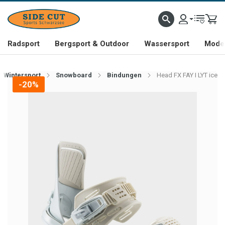
Radsport
Bergsport & Outdoor
Wassersport
Mode 
Wintersport
Snowboard
Bindungen
Head FX FAY I LYT ice
-20%