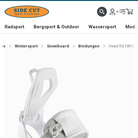
Radsport
Bergsport & Outdoor
Wassersport
Mode 
ite
Wintersport
Snowboard
Bindungen
Head RX FAY I