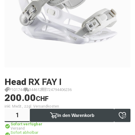
Head
RX FAY I
P101744
344612
724794406236
200.00
CHF
inkl. MwSt., zzgl. Versandkosten
In den Warenkorb
Sofort verfügbar
Versand
Sofort abholbar