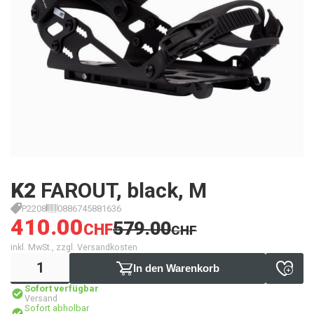
K2
FAROUT, black, M
P2208
0886745881636
410.00
579.00
CHF
CHF
inkl. MwSt., zzgl. Versandkosten
In den Warenkorb
Sofort verfügbar
Versand
Sofort abholbar