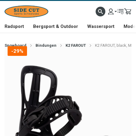
Radsport
Bergsport & Outdoor
Wassersport
Mode 
Snowboard
Bindungen
K2 FAROUT
K2 FAROUT, black, M
-29%