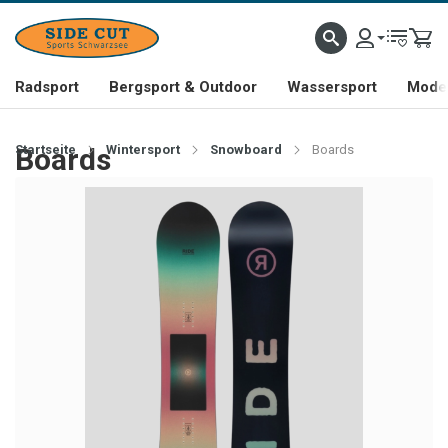
Radsport
Bergsport & Outdoor
Wassersport
Mode 
Startseite
Boards
Wintersport
Snowboard
Boards