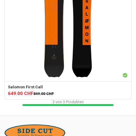
Salomon
First Call
649.00
CHF
849.00
CHF
3
von
3
Produkten