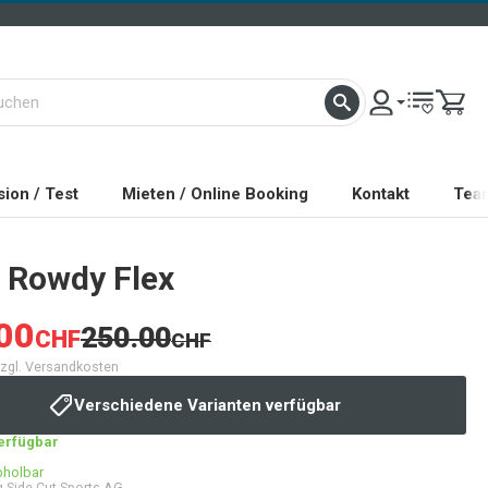
ion / Test
Mieten / Online Booking
Kontakt
Tea
Rowdy Flex
00
250.00
CHF
CHF
 zzgl. Versandkosten
Verschiedene Varianten verfügbar
verfügbar
bholbar
 Side Cut Sports AG