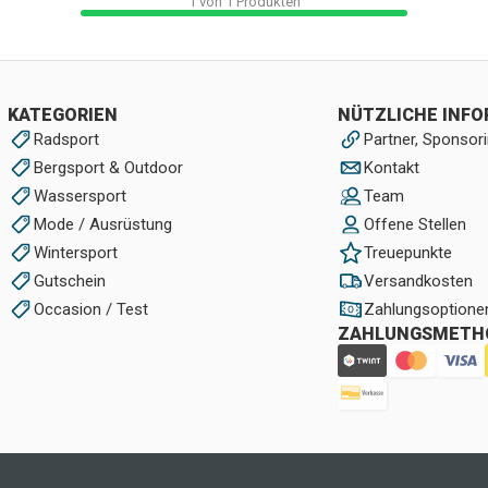
1
von
1
Produkten
KATEGORIEN
NÜTZLICHE INF
Radsport
Partner, Sponsori
Bergsport & Outdoor
Kontakt
Wassersport
Team
Mode / Ausrüstung
Offene Stellen
Wintersport
Treuepunkte
Gutschein
Versandkosten
Occasion / Test
Zahlungsoptione
ZAHLUNGSMETH