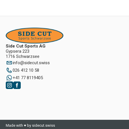
Side Cut Sports AG
Gypsera 223
1716 Schwarzsee
info
@
sidecut.swiss
026 412 10 58
+41 77 8119405
Made with ♥ by sidecut.swiss