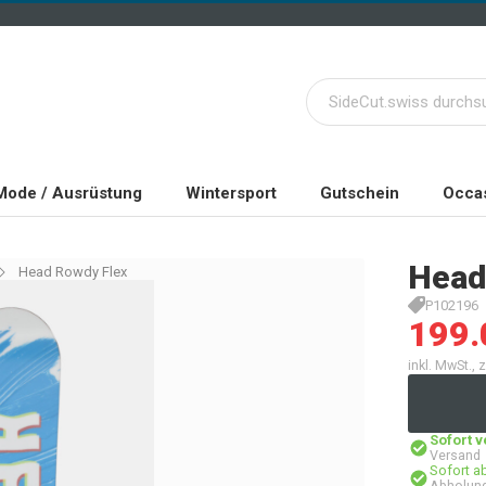
Mode / Ausrüstung
Wintersport
Gutschein
Occas
Head
Head Rowdy Flex
P102196
199.
inkl. MwSt.,
Sofort 
Versand
Sofort a
Abholung