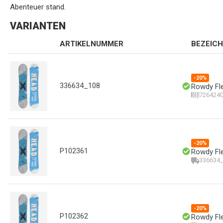
Abenteuer stand.
VARIANTEN
ARTIKELNUMMER
BEZEIC
-20%
336634_108
Rowdy Fle
726424
-20%
P102361
Rowdy Fle
336634_
-20%
P102362
Rowdy Fle