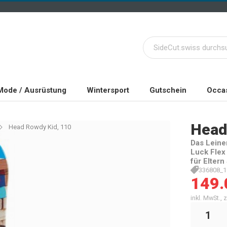
Mode / Ausrüstung
Wintersport
Gutschein
Occas
Head
Head Rowdy Kid, 110
Das Leine
Luck Flex
für Elter
336808_1
149.
inkl. MwSt.,