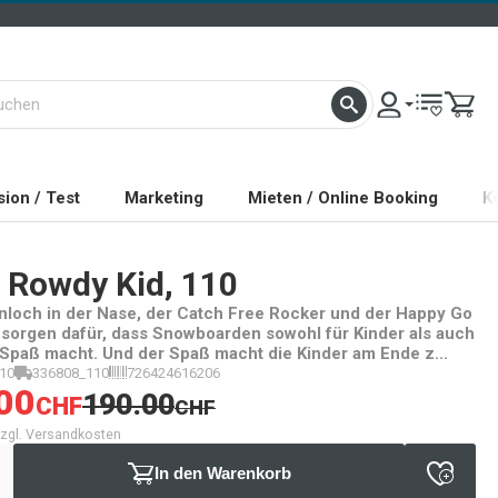
ion / Test
Marketing
Mieten / Online Booking
K
Rowdy Kid, 110
nloch in der Nase, der Catch Free Rocker und der Happy Go
 sorgen dafür, dass Snowboarden sowohl für Kinder als auch
n Spaß macht. Und der Spaß macht die Kinder am Ende z...
10
336808_110
726424616206
00
190.00
CHF
CHF
 zzgl. Versandkosten
In den Warenkorb