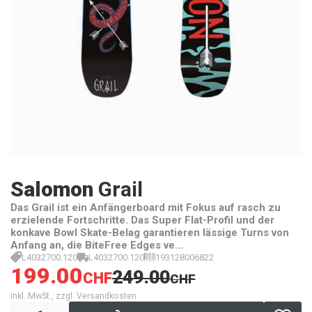
Salomon
Grail
Das Grail ist ein Anfängerboard mit Fokus auf rasch zu
erzielende Fortschritte. Das Super Flat-Profil und der
konkave Bowl Skate-Belag garantieren lässige Turns von
Anfang an, die BiteFree Edges ve...
L4032700.120
L4032700.120
193128006822
199.00
249.00
CHF
CHF
inkl. MwSt., zzgl. Versandkosten