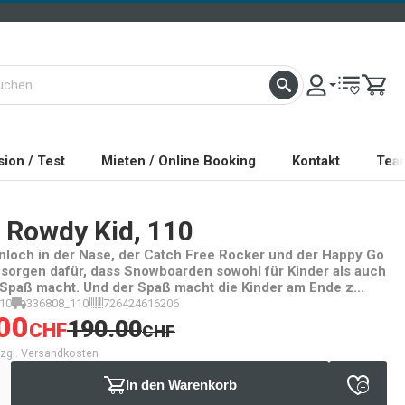
ion / Test
Mieten / Online Booking
Kontakt
Tea
Rowdy Kid, 110
nloch in der Nase, der Catch Free Rocker und der Happy Go
 sorgen dafür, dass Snowboarden sowohl für Kinder als auch
n Spaß macht. Und der Spaß macht die Kinder am Ende z...
10
336808_110
726424616206
00
190.00
CHF
CHF
 zzgl. Versandkosten
In den Warenkorb