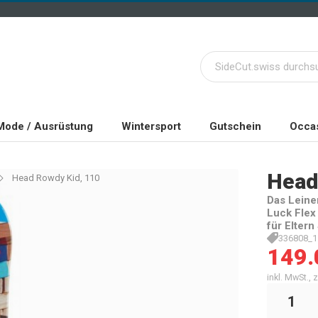
Mode / Ausrüstung
Wintersport
Gutschein
Occas
Head
Head Rowdy Kid, 110
Das Leine
Luck Flex
für Elter
336808_1
149.
inkl. MwSt.,