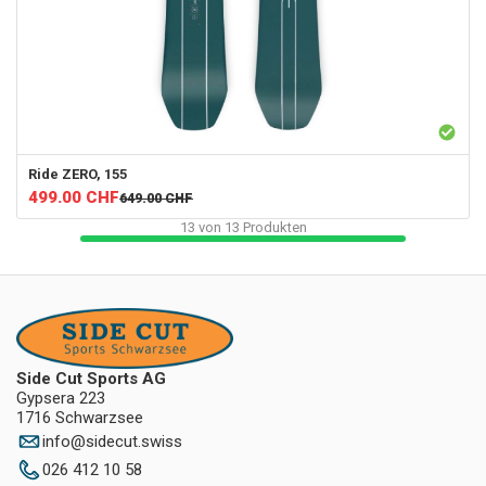
Ride
ZERO, 155
499.00
CHF
649.00
CHF
13
von
13
Produkten
Side Cut Sports AG
Gypsera 223
1716 Schwarzsee
info
@
sidecut.swiss
026 412 10 58