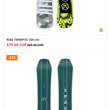
Ride
TWINPIG 154 cm
479.00
CHF
609.00
CHF
-23%