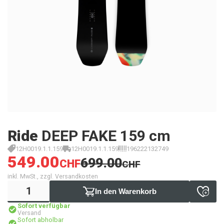
Ride
DEEP FAKE 159 cm
12H0019.1.1.159
12H0019.1.1.159
196222132749
549.00
699.00
CHF
CHF
inkl. MwSt., zzgl. Versandkosten
In den Warenkorb
Sofort verfügbar
Versand
Sofort abholbar