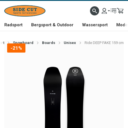
Radsport
Bergsport & Outdoor
Wassersport
Mode 
ort
Snowboard
Boards
Unisex
Ride DEEP FAKE 159 cm
-21%