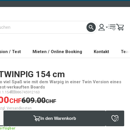
ion / Test
Mieten / Online Booking
Kontakt
Tea
TWINPIG 154 cm
o viel Spaß wie mit dem Warpig in einer Twin Version eines
est-verkauften Boards
.1.154
886745912163
00
609.00
CHF
CHF
 zzgl. Versandkosten
In den Warenkorb
verfügbar