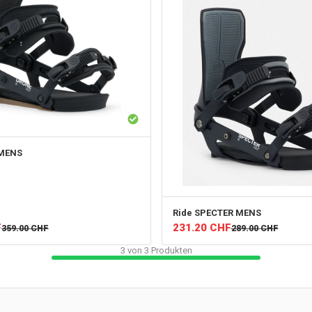
MENS
Ride
SPECTER MENS
F
231.20
CHF
359.00
CHF
289.00
CHF
3
von
3
Produkten