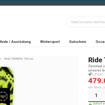
Mode / Ausrüstung
Wintersport
Gutschein
Occas
Ride
Ride TWINPIG 154 cm
Zweimal s
unserer b
12F0007.1
479.
inkl. MwSt.,
Sofort 