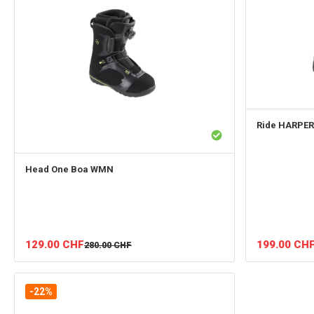
Ride
HARPER
Head
One Boa WMN
129.00
CHF
199.00
CH
280.00
CHF
-22%