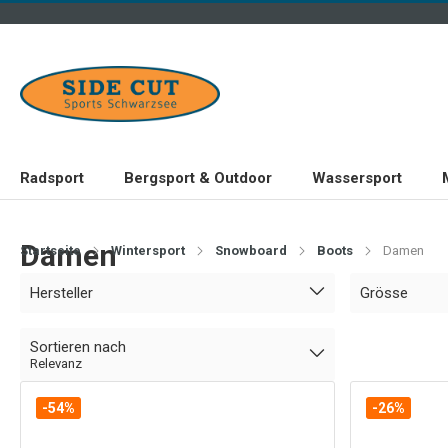
Radsport
Bergsport & Outdoor
Wassersport
Damen
Startseite
Wintersport
Snowboard
Boots
Damen
Hersteller
Grösse
Sortieren nach
Relevanz
-54%
-26%