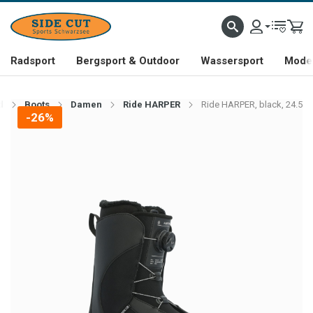
Radsport
Bergsport & Outdoor
Wassersport
Mode 
d
Boots
Damen
Ride HARPER
Ride HARPER, black, 24.5
-26%