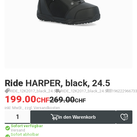
Ride
HARPER, black, 24.5
RIDE_12K2017_black_24.5
RIDE_12K2017_black_24.5
19622296673
199.00
269.00
CHF
CHF
inkl. MwSt., zzgl. Versandkosten
In den Warenkorb
Sofort verfügbar
Versand
Sofort abholbar