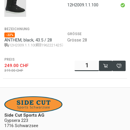
12H2009.1.1.100
BEZEICHNUNG
GRÖSSE
-22%
Grösse 28
ANTHEM, black, 43.5 / 28
12H2009.1.1.100
196222142571
PREIS
249.00
CHF
319.00
CHF
Side Cut Sports AG
Gypsera 223
1716 Schwarzsee