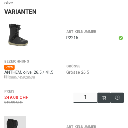
olive
VARIANTEN
ARTIKELNUMMER
P2215
BEZEICHNUNG
GRÖSSE
-22%
Grösse 26.5
ANTHEM, olive, 26.5 / 41.5
0886745928638
PREIS
249.00
CHF
319.00
CHF
ARTIKELNUMMER