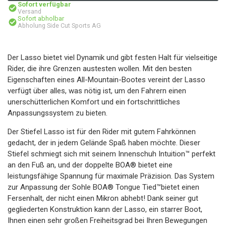
Sofort verfügbar
Versand
Sofort abholbar
Abholung Side Cut Sports AG
Der Lasso bietet viel Dynamik und gibt festen Halt für vielseitige
Rider, die ihre Grenzen austesten wollen. Mit den besten
Eigenschaften eines All-Mountain-Bootes vereint der Lasso
verfügt über alles, was nötig ist, um den Fahrern einen
unerschütterlichen Komfort und ein fortschrittliches
Anpassungssystem zu bieten.
Der Stiefel Lasso ist für den Rider mit gutem Fahrkönnen
gedacht, der in jedem Gelände Spaß haben möchte. Dieser
Stiefel schmiegt sich mit seinem Innenschuh Intuition™ perfekt
an den Fuß an, und der doppelte BOA® bietet eine
leistungsfähige Spannung für maximale Präzision. Das System
zur Anpassung der Sohle BOA® Tongue Tied™bietet einen
Fersenhalt, der nicht einen Mikron abhebt! Dank seiner gut
gegliederten Konstruktion kann der Lasso, ein starrer Boot,
Ihnen einen sehr großen Freiheitsgrad bei Ihren Bewegungen