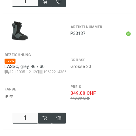
ARTIKELNUMMER
P33137
BEZEICHNUNG
GRÖSSE
-22%
Grösse 30
LASSO, grey, 46 / 30
12H2005.1.2.120
196222143868
PREIS
FARBE
349.00
CHF
grey
449.00
CHF