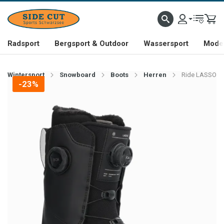
Radsport
Bergsport & Outdoor
Wassersport
Mode 
Wintersport
Snowboard
Boots
Herren
Ride LASSO
-23%