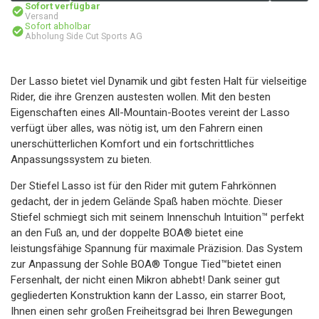
Sofort verfügbar
Versand
Sofort abholbar
Abholung Side Cut Sports AG
Der Lasso bietet viel Dynamik und gibt festen Halt für vielseitige
Rider, die ihre Grenzen austesten wollen. Mit den besten
Eigenschaften eines All-Mountain-Bootes vereint der Lasso
verfügt über alles, was nötig ist, um den Fahrern einen
unerschütterlichen Komfort und ein fortschrittliches
Anpassungssystem zu bieten.
Der Stiefel Lasso ist für den Rider mit gutem Fahrkönnen
gedacht, der in jedem Gelände Spaß haben möchte. Dieser
Stiefel schmiegt sich mit seinem Innenschuh Intuition™ perfekt
an den Fuß an, und der doppelte BOA® bietet eine
leistungsfähige Spannung für maximale Präzision. Das System
zur Anpassung der Sohle BOA® Tongue Tied™bietet einen
Fersenhalt, der nicht einen Mikron abhebt! Dank seiner gut
gegliederten Konstruktion kann der Lasso, ein starrer Boot,
Ihnen einen sehr großen Freiheitsgrad bei Ihren Bewegungen