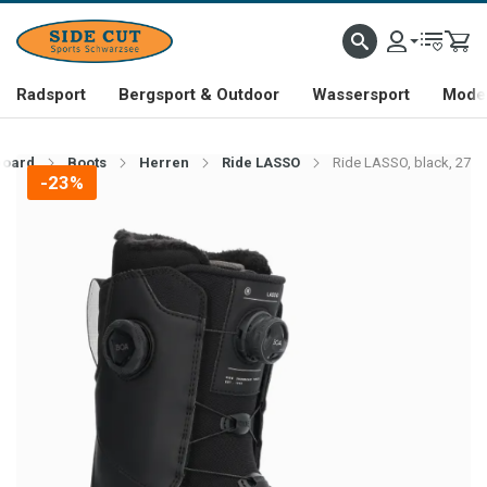
Radsport
Bergsport & Outdoor
Wassersport
Mode 
oard
Boots
Herren
Ride LASSO
Ride LASSO, black, 27
-23%