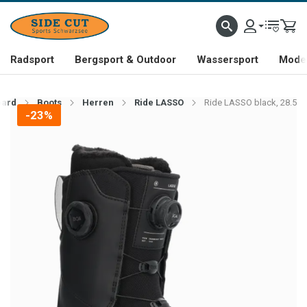
Radsport
Bergsport & Outdoor
Wassersport
Mode 
ard
Boots
Herren
Ride LASSO
Ride LASSO black, 28.5
-23%