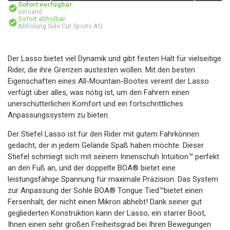
Sofort verfügbar
Versand
Sofort abholbar
Abholung Side Cut Sports AG
Der Lasso bietet viel Dynamik und gibt festen Halt für vielseitige
Rider, die ihre Grenzen austesten wollen. Mit den besten
Eigenschaften eines All-Mountain-Bootes vereint der Lasso
verfügt über alles, was nötig ist, um den Fahrern einen
unerschütterlichen Komfort und ein fortschrittliches
Anpassungssystem zu bieten.
Der Stiefel Lasso ist für den Rider mit gutem Fahrkönnen
gedacht, der in jedem Gelände Spaß haben möchte. Dieser
Stiefel schmiegt sich mit seinem Innenschuh Intuition™ perfekt
an den Fuß an, und der doppelte BOA® bietet eine
leistungsfähige Spannung für maximale Präzision. Das System
zur Anpassung der Sohle BOA® Tongue Tied™bietet einen
Fersenhalt, der nicht einen Mikron abhebt! Dank seiner gut
gegliederten Konstruktion kann der Lasso, ein starrer Boot,
Ihnen einen sehr großen Freiheitsgrad bei Ihren Bewegungen