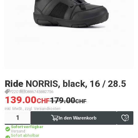
Ride
NORRIS, black, 16 / 28.5
P2201
0886745882756
139.00
179.00
CHF
CHF
inkl. MwSt., zzgl. Versandkosten
In den Warenkorb
Sofort verfügbar
Versand
Sofort abholbar