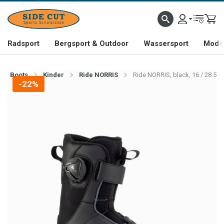
Radsport
Bergsport & Outdoor
Wassersport
Mode 
Boots
Kinder
Ride NORRIS
Ride NORRIS, black, 16 / 28.5
-22%