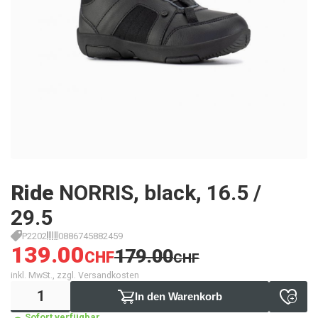
Ride
NORRIS, black, 16.5 /
29.5
P2202
0886745882459
139.00
179.00
CHF
CHF
inkl. MwSt., zzgl. Versandkosten
In den Warenkorb
Sofort verfügbar