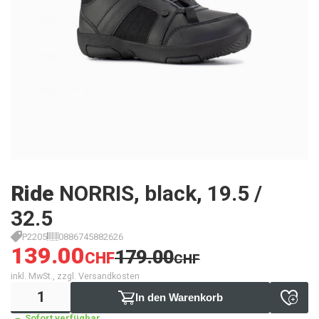
Ride
NORRIS, black, 19.5 /
32.5
P2205
0886745882626
139.00
179.00
CHF
CHF
inkl. MwSt., zzgl. Versandkosten
In den Warenkorb
Sofort verfügbar