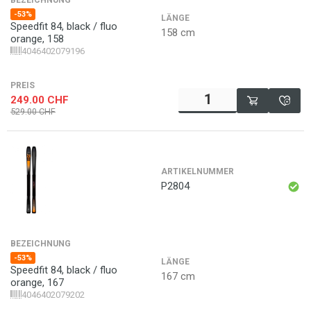
BEZEICHNUNG
-53%
LÄNGE
Speedfit 84, black / fluo
158 cm
orange, 158
4046402079196
PREIS
249.00
CHF
529.00
CHF
ARTIKELNUMMER
P2804
BEZEICHNUNG
-53%
LÄNGE
Speedfit 84, black / fluo
167 cm
orange, 167
4046402079202