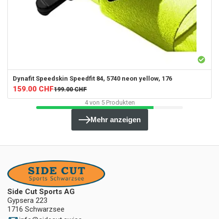
Dynafit
Speedskin Speedfit 84, 5740 neon yellow, 176
159.00
CHF
199.00
CHF
4
von
5
Produkten
Mehr anzeigen
Side Cut Sports AG
Gypsera 223
1716 Schwarzsee