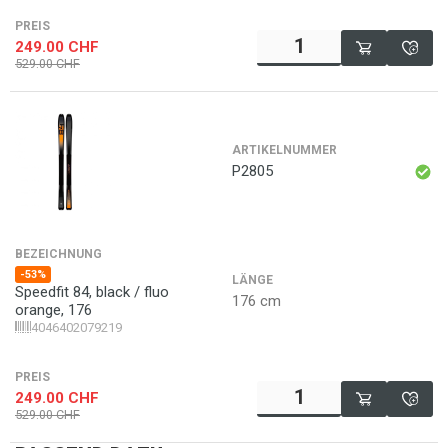
PREIS
249.00
CHF
529.00
CHF
ARTIKELNUMMER
P2805
BEZEICHNUNG
-53%
LÄNGE
Speedfit 84, black / fluo
176 cm
orange, 176
4046402079219
PREIS
249.00
CHF
529.00
CHF