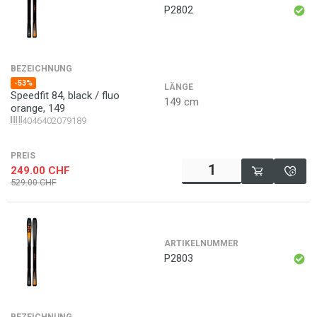
P2802
BEZEICHNUNG
-53%
LÄNGE
Speedfit 84, black / fluo
149 cm
orange, 149
4046402079189
PREIS
249.00
CHF
529.00
CHF
ARTIKELNUMMER
P2803