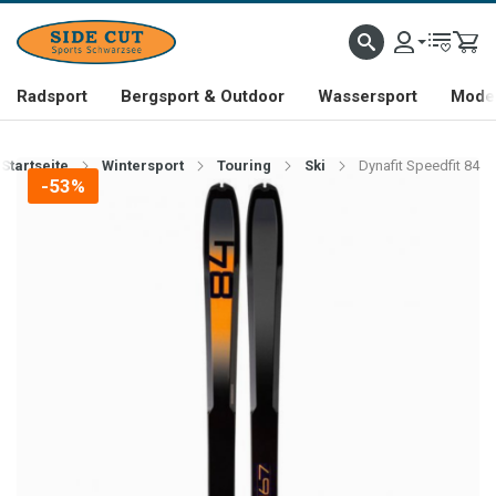
Radsport
Bergsport & Outdoor
Wassersport
Mode 
Startseite
Wintersport
Touring
Ski
Dynafit Speedfit 84
-53%