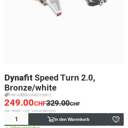
Dynafit
Speed Turn 2.0,
Bronze/white
P98142
4053865358812
249.00
329.00
CHF
CHF
inkl. MwSt., zzgl. Versandkosten
In den Warenkorb
Sofort verfügbar