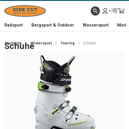
Radsport
Bergsport & Outdoor
Wassersport
Mode 
Startseite
Schuhe
Wintersport
Touring
Schuhe