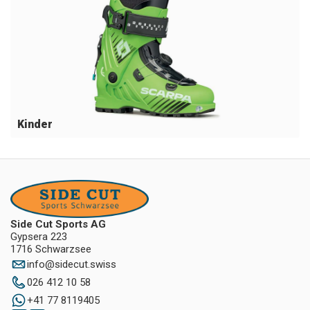
Kinder
Side Cut Sports AG
Gypsera 223
1716 Schwarzsee
info
@
sidecut.swiss
026 412 10 58
+41 77 8119405