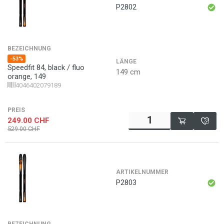
P2802
BEZEICHNUNG
-53%
LÄNGE
Speedfit 84, black / fluo
149 cm
orange, 149
4046402079189
PREIS
249.00
CHF
529.00
CHF
ARTIKELNUMMER
P2803