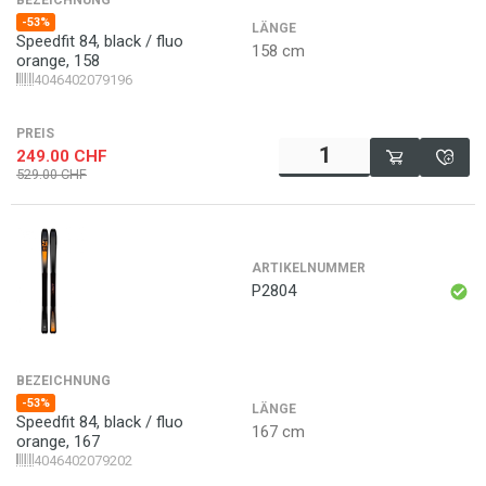
BEZEICHNUNG
-53%
LÄNGE
Speedfit 84, black / fluo
158 cm
orange, 158
4046402079196
PREIS
249.00
CHF
529.00
CHF
ARTIKELNUMMER
P2804
BEZEICHNUNG
-53%
LÄNGE
Speedfit 84, black / fluo
167 cm
orange, 167
4046402079202