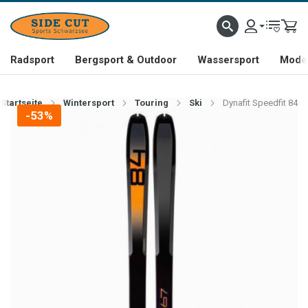
Radsport
Bergsport & Outdoor
Wassersport
Mode 
Startseite
Wintersport
Touring
Ski
Dynafit Speedfit 84
-53%