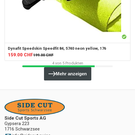
Dynafit
Speedskin Speedfit 84, 5740 neon yellow, 176
159.00
CHF
199.00
CHF
4
von
5
Produkten
Mehr anzeigen
Side Cut Sports AG
Gypsera 223
1716 Schwarzsee