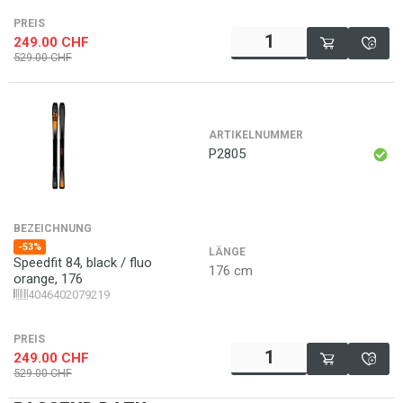
PREIS
249.00
CHF
529.00
CHF
ARTIKELNUMMER
P2805
BEZEICHNUNG
-53%
LÄNGE
Speedfit 84, black / fluo
176 cm
orange, 176
4046402079219
PREIS
249.00
CHF
529.00
CHF