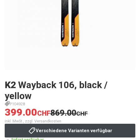
K2
Wayback 106, black /
yellow
P104928
399.00
869.00
CHF
CHF
inkl. MwSt., zzgl. Versandkosten
Verschiedene Varianten verfügbar
Sofort verfügbar