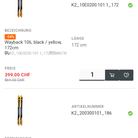
K2_10E0200.101.1_172
BEZEICHNUNG
-54%
LÄNGE
Wayback 106, black / yellow,
172 cm
172cm
K2_10E0200.101.1_172
886745857310
PREIS
399.00
CHF
869.00
CHF
ARTIKELNUMMER
K2_200300101_186