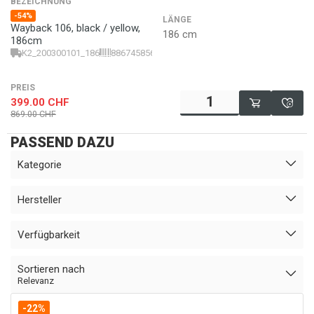
BEZEICHNUNG
-54%
LÄNGE
Wayback 106, black / yellow,
186 cm
186cm
K2_200300101_186
886745856993
PREIS
399.00
CHF
869.00
CHF
PASSEND DAZU
Kategorie
Hersteller
Verfügbarkeit
Sortieren nach
Relevanz
-22%