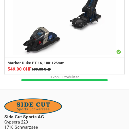
Marker
Duke PT 16, 100-125mm
549.00
CHF
699.00
CHF
3
von
3
Produkten
Side Cut Sports AG
Gypsera 223
1716 Schwarzsee