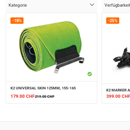
Kategorie
Verfügbarkei
-18%
-25%
K2
UNIVERSAL SKIN 125MM, 155-165
K2
MARKER AL
179.00
CHF
399.00
CH
219.00
CHF