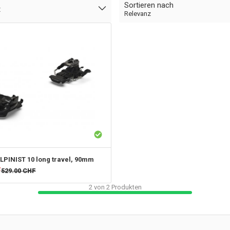
Sortieren nach
t
Relevanz
PINIST 10 long travel, 90mm
F
529.00
CHF
2
von
2
Produkten