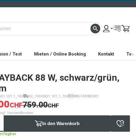
ion / Test
Mieten / Online Booking
Kontakt
Tea
AYBACK 88 W, schwarz/grün,
cm
01.101.1_160
K2_10G0601.101.1_160
886745982401
00
759.00
CHF
CHF
 zzgl. Versandkosten
In den Warenkorb
verfügbar