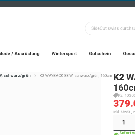
Mode / Ausrüstung
Wintersport
Gutschein
Occas
K2
W
W, schwarz/grün
K2 WAYBACK 88 W, schwarz/grün, 160cm
160
K2_10G06
379.
inkl. MwSt.,
Sofort 