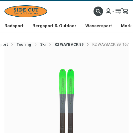
Radsport
Bergsport & Outdoor
Wassersport
Mode 
port
Touring
Ski
K2 WAYBACK 89
K2 WAYBACK 89, 167