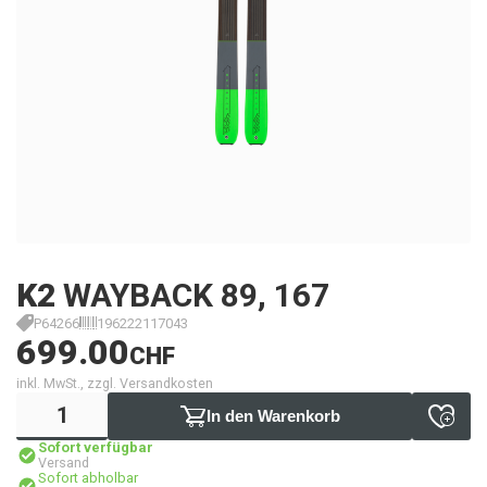
K2
WAYBACK 89, 167
P64266
196222117043
699.00
CHF
inkl. MwSt., zzgl. Versandkosten
In den Warenkorb
Sofort verfügbar
Versand
Sofort abholbar