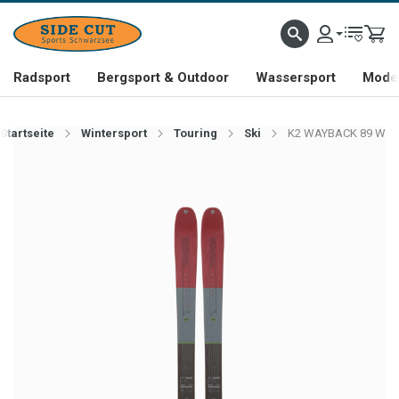
Radsport
Bergsport & Outdoor
Wassersport
Mode 
Startseite
Wintersport
Touring
Ski
K2 WAYBACK 89 W