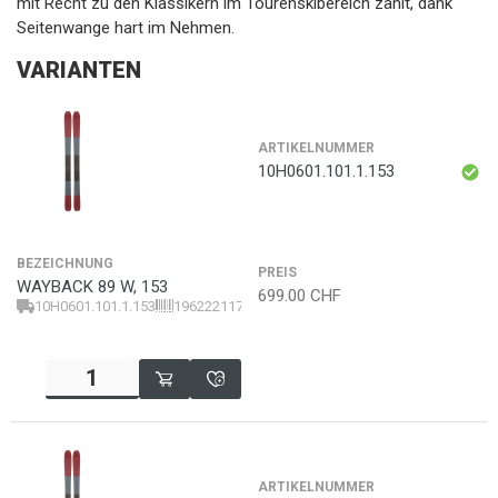
mit Recht zu den Klassikern im Tourenskibereich zählt, dank
Seitenwange hart im Nehmen.
VARIANTEN
ARTIKELNUMMER
10H0601.101.1.153
BEZEICHNUNG
PREIS
WAYBACK 89 W, 153
699.00
CHF
10H0601.101.1.153
196222117487
ARTIKELNUMMER