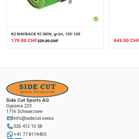
K2
WAYBACK 92 SKIN, grün, 153-160
449.00
CH
179.00
CHF
229.00
CHF
Side Cut Sports AG
Gypsera 223
1716 Schwarzsee
info
@
sidecut.swiss
026 412 10 58
+41 77 8119405