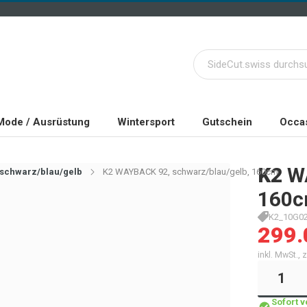
Mode / Ausrüstung
Wintersport
Gutschein
Occas
K2
W
 schwarz/blau/gelb
K2 WAYBACK 92, schwarz/blau/gelb, 160cm
160
K2_10G02
299.
inkl. MwSt.,
Sofort 