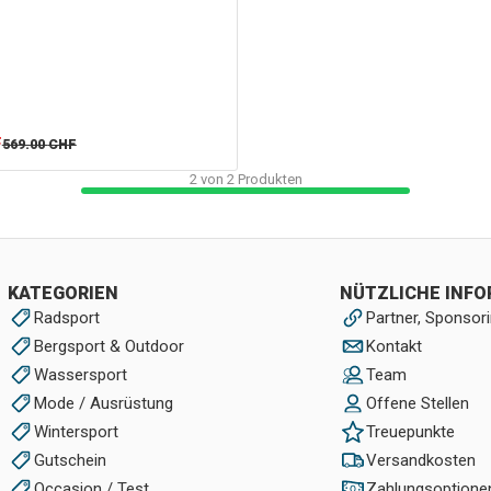
F
569.00
CHF
2
von
2
Produkten
KATEGORIEN
NÜTZLICHE INF
Radsport
Partner, Sponsori
Bergsport & Outdoor
Kontakt
Wassersport
Team
Mode / Ausrüstung
Offene Stellen
Wintersport
Treuepunkte
Gutschein
Versandkosten
Occasion / Test
Zahlungsoptione