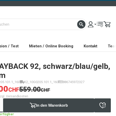
ion / Test
Mieten / Online Booking
Kontakt
Tea
AYBACK 92, schwarz/blau/gelb,
cm
05.101.1_160
K2_10G0205.101.1_160
886745972327
00
559.00
CHF
CHF
 zzgl. Versandkosten
In den Warenkorb
verfügbar