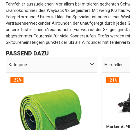
Fahrfehler auszugleichen. Vor allem bei mittleren gedrehten Sc
«Fahrökonomie» des Wayback 92 begeistert. Mit wenig Kraftauf
Fahrpeformance! Eines ist klar: Ein Spezialist ist auch dieser Wayb
vertrauenserweckender Allrounder, der unaufgeregt durch jedes G
unsere Tester einen «Neuanstrich». Für wen ist der Ski geeignet
abgestimmter Tourenski für viele Könnerstufen. Profis werden mi
Skitoureneinsteigern punktet der Ski als Allrounder mit fehlerve
PASSEND DAZU
Kategorie
Hersteller
-22%
-21%
Marker
ALPI