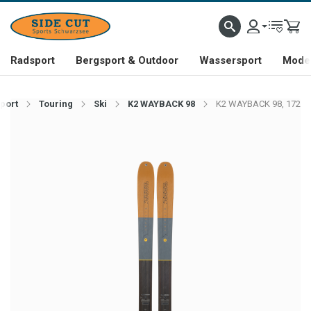
Radsport
Bergsport & Outdoor
Wassersport
Mode 
port
Touring
Ski
K2 WAYBACK 98
K2 WAYBACK 98, 172