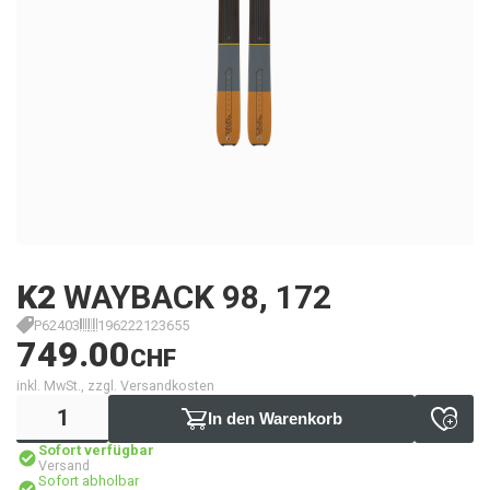
K2
WAYBACK 98, 172
P62403
196222123655
749.00
CHF
inkl. MwSt., zzgl. Versandkosten
In den Warenkorb
Sofort verfügbar
Versand
Sofort abholbar