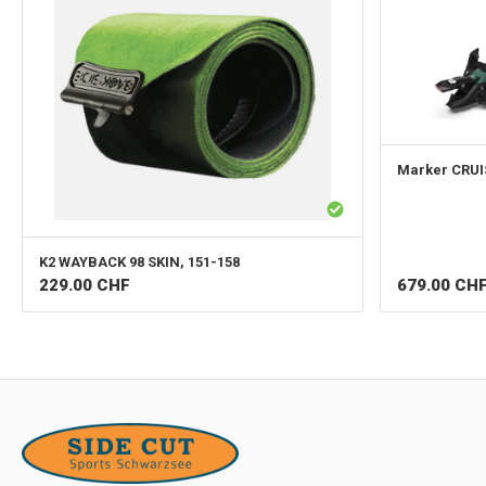
Marker
CRUI
K2
WAYBACK 98 SKIN, 151-158
229.00
CHF
679.00
CH