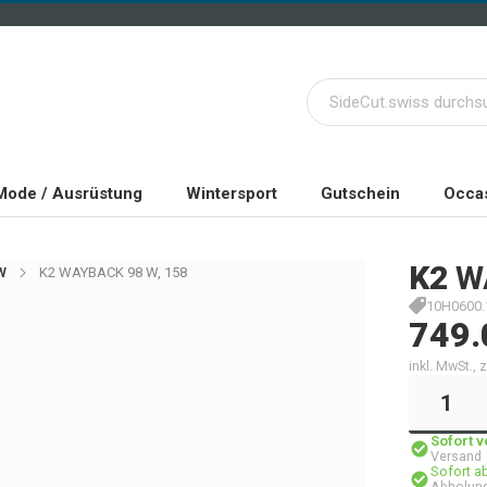
Mode / Ausrüstung
Wintersport
Gutschein
Occas
K2
W
W
K2 WAYBACK 98 W, 158
10H0600.
749.
inkl. MwSt.,
Sofort 
Versand
Sofort a
Abholung