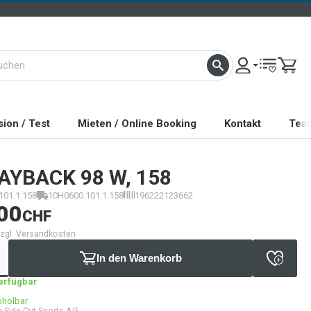
ion / Test
Mieten / Online Booking
Kontakt
Tea
AYBACK 98 W, 158
101.1.158
10H0600.101.1.158
196222123662
00
CHF
 zzgl. Versandkosten
In den Warenkorb
verfügbar
bholbar
 Side Cut Sports AG