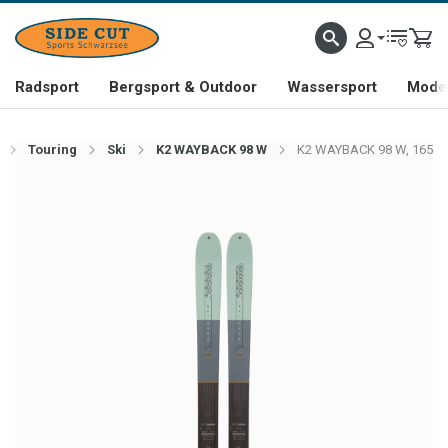
Radsport
Bergsport & Outdoor
Wassersport
Mode 
Touring
Ski
K2 WAYBACK 98 W
K2 WAYBACK 98 W, 165