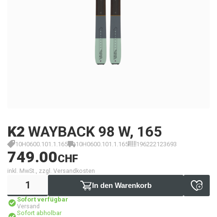
K2
WAYBACK 98 W, 165
10H0600.101.1.165
10H0600.101.1.165
196222123693
749.00
CHF
inkl. MwSt., zzgl. Versandkosten
In den Warenkorb
Sofort verfügbar
Versand
Sofort abholbar