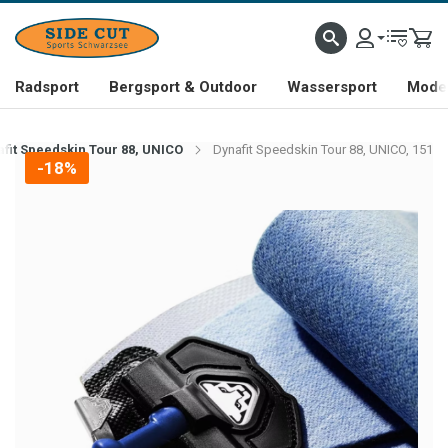
Radsport
Bergsport & Outdoor
Wassersport
Mode 
fit Speedskin Tour 88, UNICO
Dynafit Speedskin Tour 88, UNICO, 151
-18%