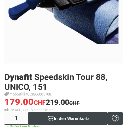
Dynafit
Speedskin Tour 88,
UNICO, 151
P15658
4053866005708
179.00
219.00
CHF
CHF
inkl. MwSt., zzgl. Versandkosten
In den Warenkorb
Sofort verfügbar