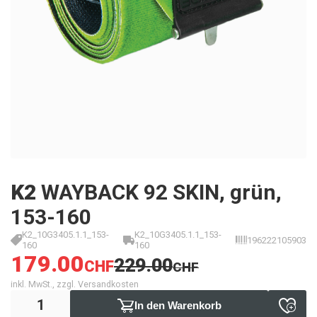
K2
WAYBACK 92 SKIN, grün,
153-160
K2_10G3405.1.1_153-
K2_10G3405.1.1_153-
196222105903
160
160
179.00
229.00
CHF
CHF
inkl. MwSt., zzgl. Versandkosten
In den Warenkorb