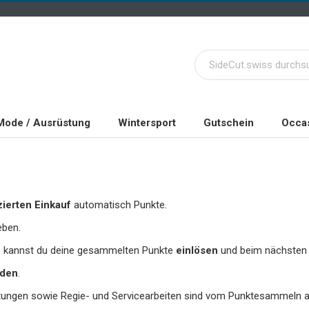
Mode / Ausrüstung
Wintersport
Gutschein
Occas
zierten Einkauf
automatisch Punkte.
eben.
t, kannst du deine gesammelten Punkte
einlösen
und beim nächsten
aden
.
istungen sowie Regie- und Servicearbeiten sind vom Punktesammeln